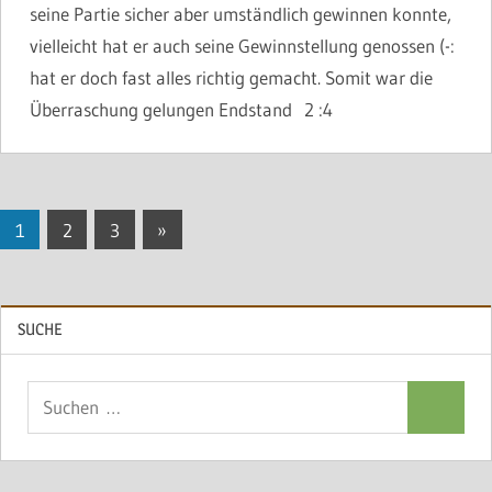
seine Partie sicher aber umständlich gewinnen konnte,
vielleicht hat er auch seine Gewinnstellung genossen (-:
hat er doch fast alles richtig gemacht. Somit war die
Überraschung gelungen Endstand 2 :4
Seitennummerierung
Nächste
1
2
3
»
Beiträge
der
Beiträge
SUCHE
Suchen
Suchen
nach: