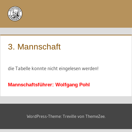
Zum
Inhalt
Menü
springen
3. Mannschaft
die Tabelle konnte nicht eingelesen werden!
Mannschaftsführer: Wolfgang Pohl
WordPress-Theme: Treville von ThemeZee.