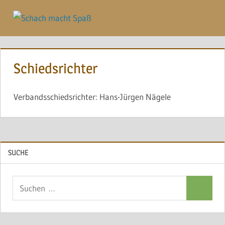
Zum
Inhalt
Menü
springen
Schiedsrichter
Verbandsschiedsrichter: Hans-Jürgen Nägele
SUCHE
Suchen
Suchen
nach: