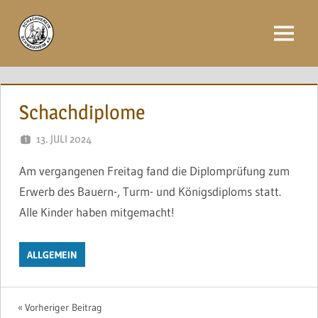
Zum
Inhalt
Menü
springen
Schachdiplome
13. JULI 2024
NAEGELE
Am vergangenen Freitag fand die Diplomprüfung zum
Erwerb des Bauern-, Turm- und Königsdiploms statt.
Alle Kinder haben mitgemacht!
ALLGEMEIN
Beitragsnavigation
Vorheriger Beitrag