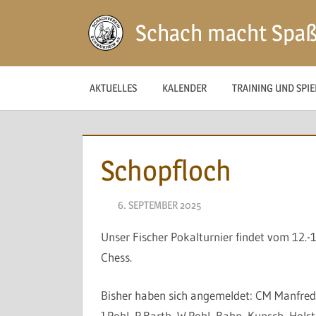
Zum
Schach macht Spa
Inhalt
springen
AKTUELLES
KALENDER
TRAINING UND SPI
Schopfloch
6. SEPTEMBER 2025
NAEGELE
Unser Fischer Pokalturnier findet vom 12.-
Chess.
Bisher haben sich angemeldet: CM Manfred
J.Pohl, P.Barth, W.Pohl, Rahn, Kunsch, Holst