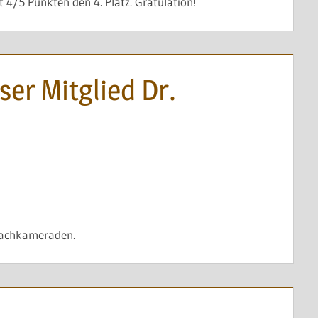
 4/5 Punkten den 4. Platz. Gratulation!
er Mitglied Dr.
chachkameraden.