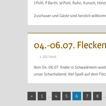
J.Pohl, P.Barth, W.Pohl, Rahn, Kunsch, Holst
Zuschauer und Gäste sind herzlich willko
04.-06.07. Flecken
2. JULI 2025
NAEGELE
Vom 04.-06.07. findet in Schwaikheim wiede
unser Schachabend. Viel Spaß auf dem Flec
Seitennummerierung
Vorherige
«
1
…
4
5
6
7
8
Beiträge
der