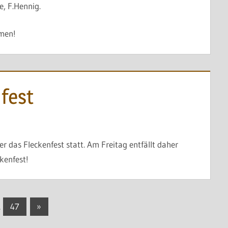
e, F.Hennig.
mmen!
fest
r das Fleckenfest statt. Am Freitag entfällt daher
kenfest!
Nächste
…
47
»
Beiträge