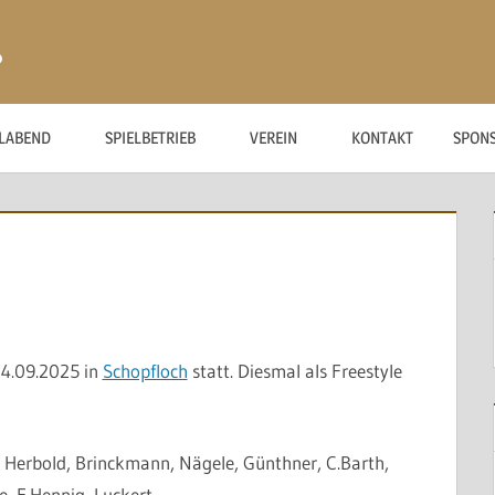
ß
ELABEND
SPIELBETRIEB
VEREIN
KONTAKT
SPON
14.09.2025 in
Schopfloch
statt. Diesmal als Freestyle
 Herbold, Brinckmann, Nägele, Günthner, C.Barth,
e, F.Hennig, Luckert.