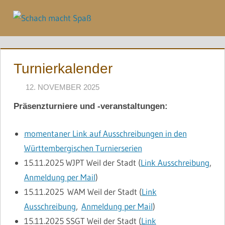
Zum
Inhalt
Menü
springen
Turnierkalender
12. NOVEMBER 2025
NAEGELE
Präsenzturniere und -veranstaltungen:
momentaner Link auf Ausschreibungen in den
Württembergischen Turnierserien
15.11.2025
WJPT Weil der Stadt (
Link Ausschreibung
,
Anmeldung per Mail
)
15.11.2025
WAM Weil der Stadt (
Link
Ausschreibung
,
Anmeldung per Mail
)
15.11.2025
SSGT Weil der Stadt (
Link