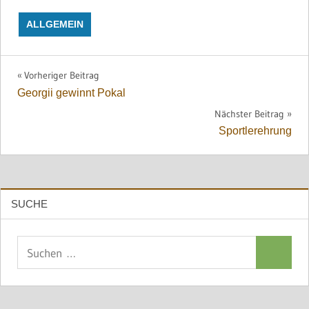
ALLGEMEIN
Beitragsnavigation
Vorheriger Beitrag
Georgii gewinnt Pokal
Nächster Beitrag
Sportlerehrung
SUCHE
Suchen
Suchen
nach: