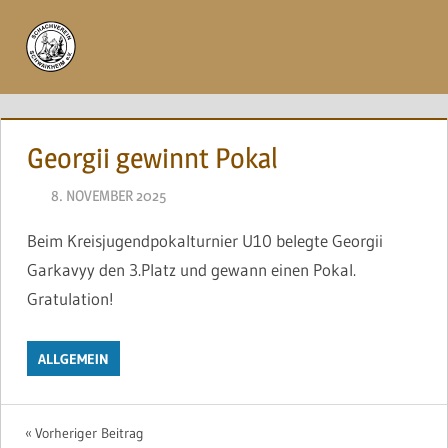
Zum
Inhalt
Menü
springen
Georgii gewinnt Pokal
8. NOVEMBER 2025
NAEGELE
Beim Kreisjugendpokalturnier U10 belegte Georgii
Garkavyy den 3.Platz und gewann einen Pokal.
Gratulation!
ALLGEMEIN
Beitragsnavigation
Vorheriger Beitrag