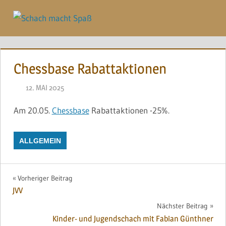
Zum
Inhalt
Menü
springen
Chessbase Rabattaktionen
12. MAI 2025
NAEGELE
Am 20.05.
Chessbase
Rabattaktionen -25%.
ALLGEMEIN
Beitragsnavigation
Vorheriger Beitrag
JVV
Nächster Beitrag
Kinder- und Jugendschach mit Fabian Günthner