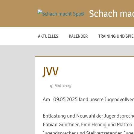
Zum
Schach ma
Inhalt
springen
AKTUELLES
KALENDER
TRAINING UND SPI
JVV
9. MAI 2025
NAEGELE
Am 09.05.2025 fand unsere Jugendvollver
Entlastung und Neuwahl der Jugendsprecher
Fabian Günthner, Finn Hennig und Matteo
Jugendsprecher und Stellvertretenden Juge