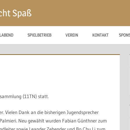
cht Spaß
ELABEND
SPIELBETRIEB
VEREIN
KONTAKT
SPON
sammlung (11TN) statt.
. Vielen Dank an die bisherigen Jugendsprecher
 Palmieri. Neu gewählt wurden Fabian Günthner zum
ndleiter sowie Leander Zehender und Bo Chu Li zum