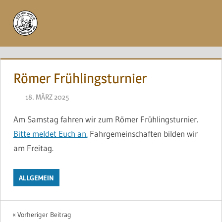
Zum
Inhalt
Menü
springen
Römer Frühlingsturnier
18. MÄRZ 2025
NAEGELE
Am Samstag fahren wir zum Römer Frühlingsturnier.
Bitte meldet Euch an.
Fahrgemeinschaften bilden wir
am Freitag.
ALLGEMEIN
Beitragsnavigation
Vorheriger Beitrag