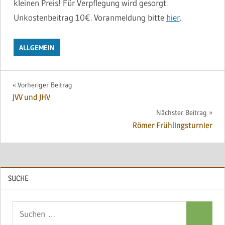
kleinen Preis! Für Verpflegung wird gesorgt.
Unkostenbeitrag 10€. Voranmeldung bitte
hier
.
ALLGEMEIN
Beitragsnavigation
Vorheriger Beitrag
JVV und JHV
Nächster Beitrag
Römer Frühlingsturnier
SUCHE
Suchen
Suchen
nach: