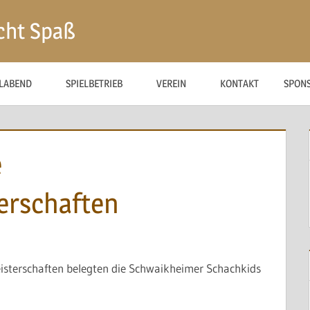
cht Spaß
ELABEND
SPIELBETRIEB
VEREIN
KONTAKT
SPON
e
erschaften
sterschaften belegten die Schwaikheimer Schachkids
!