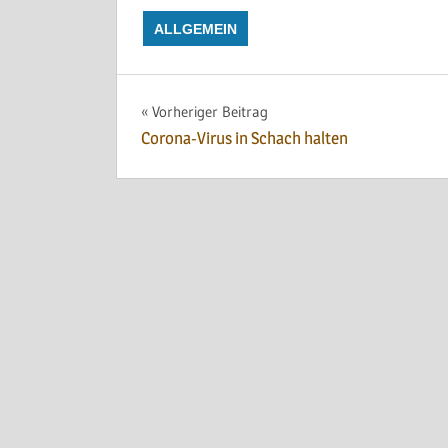
ALLGEMEIN
Beitragsnavigation
Vorheriger Beitrag
Corona-Virus in Schach halten