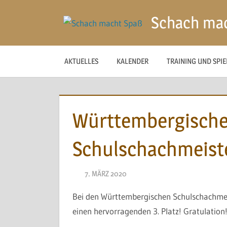
Zum
Schach ma
Inhalt
springen
AKTUELLES
KALENDER
TRAINING UND SPI
Württembergisch
Schulschachmeist
7. MÄRZ 2020
NAEGELE
Bei den Württembergischen Schulschachmei
einen hervorragenden 3. Platz! Gratulation