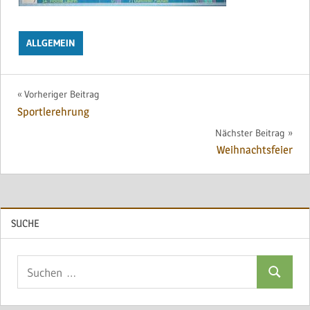
ALLGEMEIN
Beitragsnavigation
Vorheriger Beitrag
Sportlerehrung
Nächster Beitrag
Weihnachtsfeier
SUCHE
Suchen
Suchen
nach: