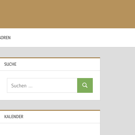
SOREN
SUCHE
Suchen
Suchen
nach:
KALENDER