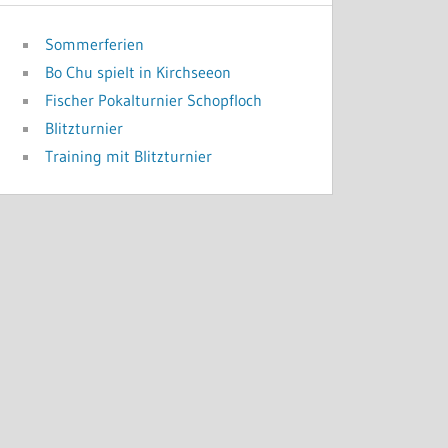
Sommerferien
Bo Chu spielt in Kirchseeon
Fischer Pokalturnier Schopfloch
Blitzturnier
Training mit Blitzturnier