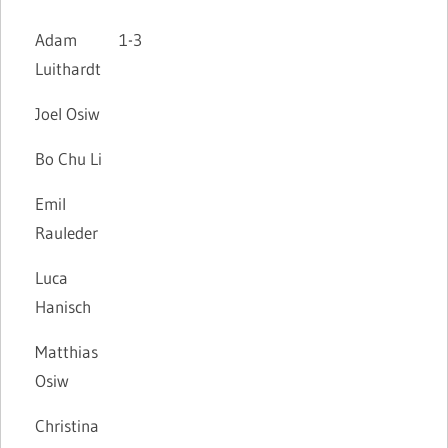
Schüler
Schülerhefte
Matthefte
Rochadekids
Fr
Adam
1-3
Luithardt
Joel Osiw
Bo Chu Li
Emil
Rauleder
Luca
Hanisch
Matthias
Osiw
Christina