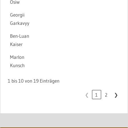
Osiw
Georgii
Garkavyy
Ben-Luan
Kaiser
Marlon
Kunsch
1 bis 10 von 19 Einträgen
❮
1
2
❯