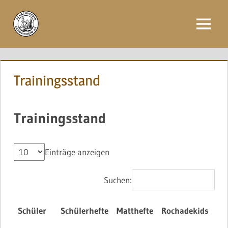
Zum
Inhalt
Menü
springen
Trainingsstand
Trainingsstand
Einträge anzeigen
Suchen:
Schüler
Schülerhefte
Matthefte
Rochadekids
Fr