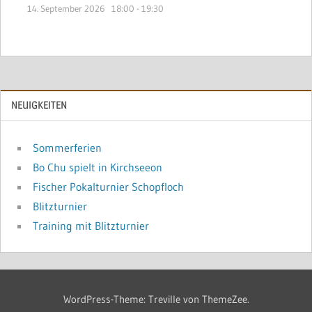
14. September 2026
18:00
-
19:30
NEUIGKEITEN
Sommerferien
Bo Chu spielt in Kirchseeon
Fischer Pokalturnier Schopfloch
Blitzturnier
Training mit Blitzturnier
WordPress-Theme: Treville von ThemeZee.