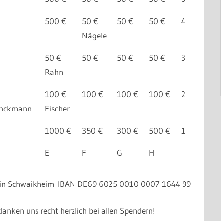
500 €
50 €
50 €
50 €
4
Nägele
50 €
50 €
50 €
50 €
3
Rahn
100 €
100 €
100 €
100 €
2
inckmann
Fischer
1000 €
350 €
300 €
500 €
1
E
F
G
H
ein Schwaikheim
IBAN DE69 6025 0010 0007 1644 99
danken uns recht herzlich bei allen Spendern!