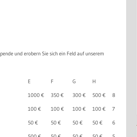
Spende und erobern Sie sich ein Feld auf unserem
E
F
G
H
1000 €
350 €
300 €
500 €
8
100 €
100 €
100 €
100 €
7
50 €
50 €
50 €
50 €
6
500 €
50 €
50 €
50 €
5