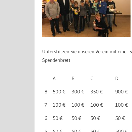
Unterstützen Sie unseren Verein mit einer 
Spendenbrett!
A
B
C
D
8
500 €
300 €
350 €
900 €
7
100 €
100 €
100 €
100 €
6
50 €
50 €
50 €
50 €
5
50 €
50 €
50 €
500 €