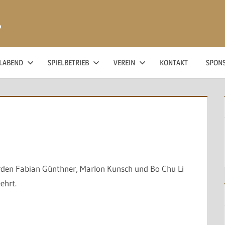
ß
ELABEND
SPIELBETRIEB
VEREIN
KONTAKT
SPON
rden Fabian Günthner, Marlon Kunsch und Bo Chu Li
ehrt.