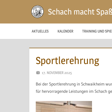
Zum
Schach macht Spa
Inhalt
springen
AKTUELLES
KALENDER
TRAINING UND SPI
Sportlerehrung
17. NOVEMBER 2025
NAEGELE
Bei der Sportlerehrung in Schwaikheim wu
für hervorragende Leistungen im Schach ge