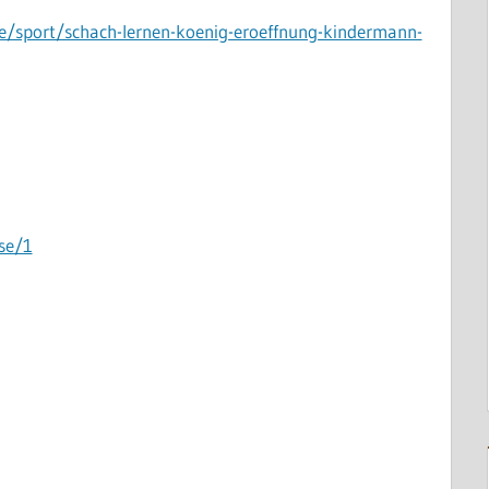
e/sport/schach-lernen-koenig-eroeffnung-kindermann-
se/1