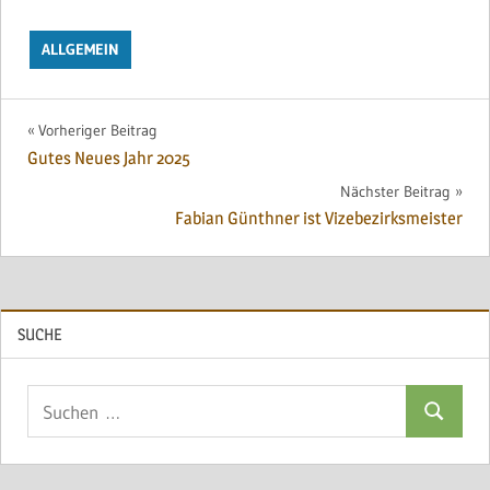
ALLGEMEIN
Beitragsnavigation
Vorheriger Beitrag
Gutes Neues Jahr 2025
Nächster Beitrag
Fabian Günthner ist Vizebezirksmeister
SUCHE
Suchen
Suchen
nach: