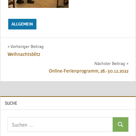
ALLGEMEIN
Beitragsnavigation
Vorheriger Beitrag
Weihnachtsblitz
Nächster Beitrag
Online-Ferienprogramm, 28.-30.12.2022
SUCHE
Suchen
Suchen
nach: