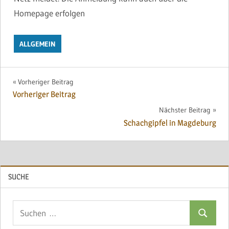
Homepage erfolgen
ALLGEMEIN
Beitragsnavigation
Vorheriger Beitrag
Vorheriger Beitrag
Nächster Beitrag
Schachgipfel in Magdeburg
SUCHE
Suchen
Suchen
nach: