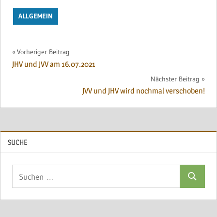
ALLGEMEIN
Beitragsnavigation
Vorheriger Beitrag
JHV und JVV am 16.07.2021
Nächster Beitrag
JVV und JHV wird nochmal verschoben!
SUCHE
Suchen
Suchen
nach: