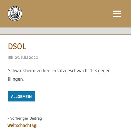
Zum
Inhalt
Menü
springen
DSOL
25. JULI 2020
NAEGELE
Schwaikheim verliert ersatzgeschwächt 1:3 gegen
Illingen.
ALLGEMEIN
Beitragsnavigation
Vorheriger Beitrag
Weltschachtag!