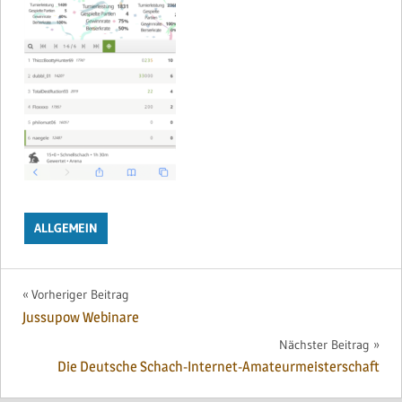
ALLGEMEIN
Beitragsnavigation
Vorheriger Beitrag
Jussupow Webinare
Nächster Beitrag
Die Deutsche Schach-Internet-Amateurmeisterschaft