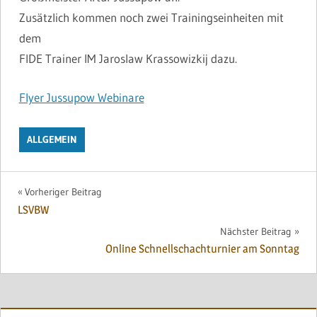
Zusätzlich kommen noch zwei Trainingseinheiten mit
dem
FIDE Trainer IM Jaroslaw Krassowizkij dazu.
Flyer Jussupow Webinare
ALLGEMEIN
Beitragsnavigation
Vorheriger Beitrag
LSVBW
Nächster Beitrag
Online Schnellschachturnier am Sonntag