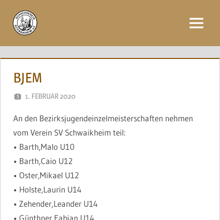
Zum
Inhalt
Menü
springen
BJEM
1. FEBRUAR 2020
NAEGELE
An den Bezirksjugendeinzelmeisterschaften nehmen
vom Verein SV Schwaikheim teil:
• Barth,Malo U10
• Barth,Caio U12
• Oster,Mikael U12
• Holste,Laurin U14
• Zehender,Leander U14
• Günthner,Fabian U14