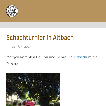
Zum
Inhalt
Menü
springen
Schachturnier in Altbach
28. JUNI 2025
NAEGELE
Morgen kämpfen Bo Chu und Georgii in
Altbach
um die
Punkte.