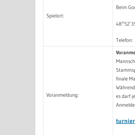
Beim Gor
Spielort:
48°52’35
Telefon:
Voranme
Mannscha
Stammspi
finale M
Während 
Voranmeldung:
es darf j
Anmelder
turnie