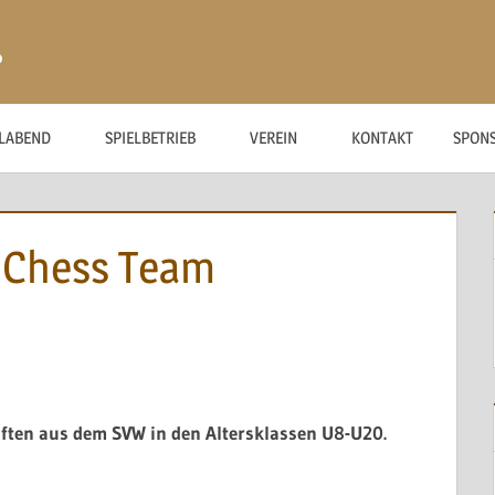
ß
ELABEND
SPIELBETRIEB
VEREIN
KONTAKT
SPON
 Chess Team
aften aus dem SVW
in den Altersklassen U8-U20.