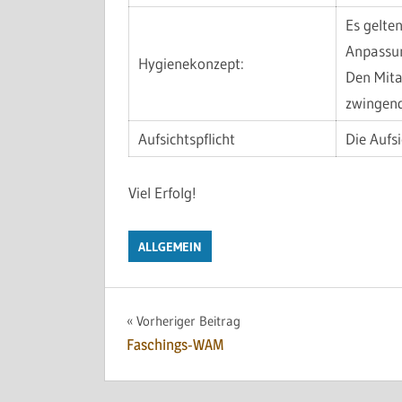
Es gelte
Anpassun
Hygienekonzept:
Den Mita
zwingend
Aufsichtspflicht
Die Aufsi
Viel Erfolg!
ALLGEMEIN
Beitragsnavigation
Vorheriger Beitrag
Faschings-WAM