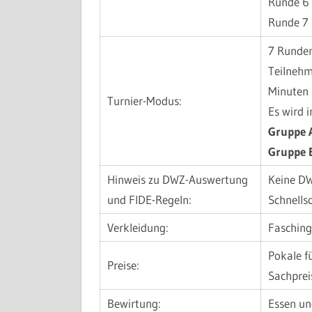
Runde 6
Runde 7
7 Runden
Teilnehm
Minuten 
Turnier-Modus:
Es wird i
Gruppe A
Gruppe B
Hinweis zu DWZ-Auswertung
Keine DW
und FIDE-Regeln:
Schnells
Verkleidung:
Fasching
Pokale f
Preise:
Sachprei
Bewirtung:
Essen un