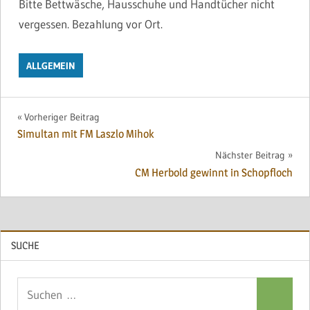
Bitte Bettwäsche, Hausschuhe und Handtücher nicht
vergessen. Bezahlung vor Ort.
ALLGEMEIN
Beitragsnavigation
Vorheriger Beitrag
Simultan mit FM Laszlo Mihok
Nächster Beitrag
CM Herbold gewinnt in Schopfloch
SUCHE
Suchen
Suchen
nach: