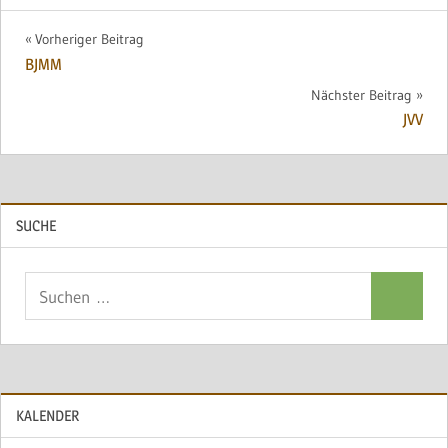
Beitragsnavigation
Vorheriger Beitrag
BJMM
Nächster Beitrag
JVV
SUCHE
Suchen
Suchen
nach:
KALENDER