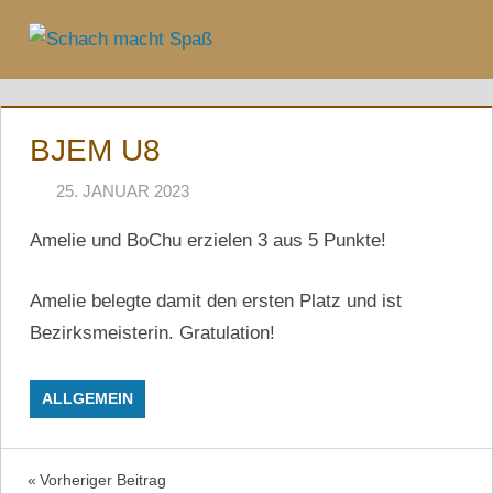
Zum
Inhalt
Menü
springen
BJEM U8
25. JANUAR 2023
NAEGELE
Amelie und BoChu erzielen 3 aus 5 Punkte!
Amelie belegte damit den ersten Platz und ist
Bezirksmeisterin. Gratulation!
ALLGEMEIN
Beitragsnavigation
Vorheriger Beitrag