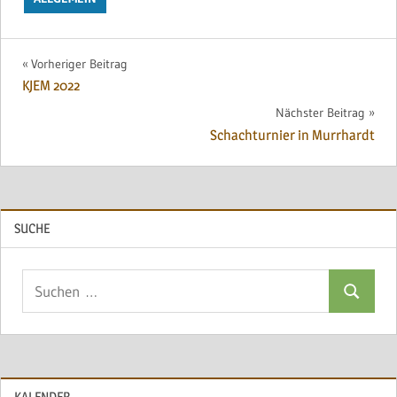
Beitragsnavigation
Vorheriger Beitrag
KJEM 2022
Nächster Beitrag
Schachturnier in Murrhardt
SUCHE
Suchen
Suchen
nach:
KALENDER