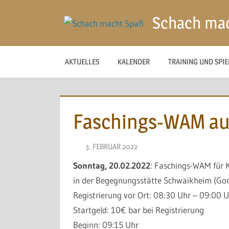
Zum
Schach ma
Inhalt
springen
AKTUELLES
KALENDER
TRAINING UND SPI
Faschings-WAM a
3. FEBRUAR 2022
NAEGELE
Sonntag, 20.02.2022
: Faschings-WAM für 
in der Begegnungsstätte Schwaikheim (Gor
Registrierung vor Ort:
08:30 Uhr – 09:00 U
Startgeld: 10€ bar bei Registrierung
Beginn:
09:15 Uhr