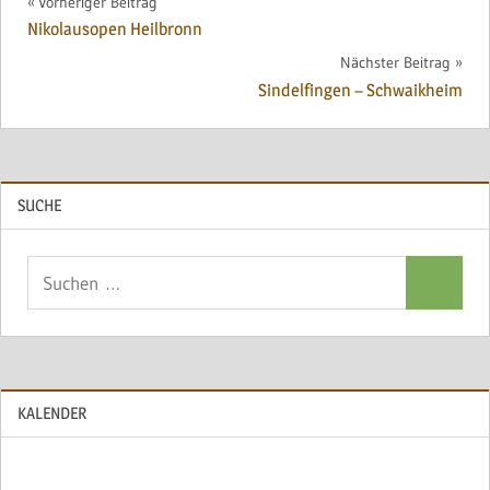
Beitragsnavigation
Vorheriger Beitrag
Nikolausopen Heilbronn
Nächster Beitrag
Sindelfingen – Schwaikheim
SUCHE
Suchen
Suchen
nach:
KALENDER