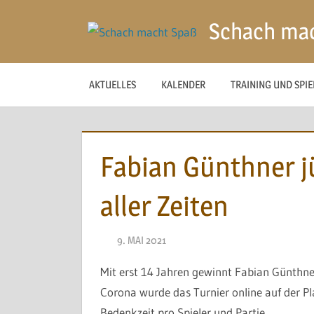
Zum
Schach ma
Inhalt
springen
AKTUELLES
KALENDER
TRAINING UND SPI
Fabian Günthner j
aller Zeiten
9. MAI 2021
NAEGELE
Mit erst 14 Jahren gewinnt Fabian Günthne
Corona wurde das Turnier online auf der Pl
Bedenkzeit pro Spieler und Partie.