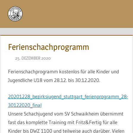
Zum
Inhalt
Menü
springen
Ferienschachprogramm
25. DEZEMBER 2020
NAEGELE
Ferienschachprogramm kostenlos für alle Kinder und
Jugendliche U18 vom 28.12. bis 30.12.2020.
20201228_bezirksjugend_stuttgart_ferienprogramm_28-
30122020_final
Unsere Schachjugend vom SV Schwaikheim übernimmt
fast das komplette Training mit Fritz&Fertig für alle
Kinder bis DWZ 1100 und teilweise auch darüber. Vielen