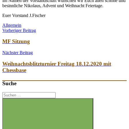
Im Namen der Vorstandschaft wünschen wir Euch allen schöne und
besinnliche Nikolaus, Advent und Weihnacht Feiertage.
Euer Vorstand J.Fischer
Allgemein
Beitragsnavigation
Vorheriger Beitrag
MF Sitzung
Nächster Beitrag
Weihnachtsblitzturnier Freitag 18.12.2020 mit
Chessbase
Suche
Suchen
nach: