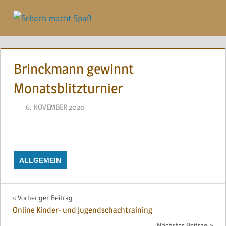
Zum
Inhalt
Menü
springen
Brinckmann gewinnt
Monatsblitzturnier
6. NOVEMBER 2020
NAEGELE
ALLGEMEIN
Beitragsnavigation
Vorheriger Beitrag
Online Kinder- und Jugendschachtraining
Nächster Beitrag