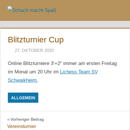
Zum
Inhalt
Menü
springen
Blitzturnier Cup
27. OKTOBER 2020
NAEGELE
Online Blitzturniere 3‘+2“ immer am ersten Freitag
im Monat um 20 Uhr im
Lichess Team SV
Schwaikheim.
ALLGEMEIN
Beitragsnavigation
Vorheriger Beitrag
Vereinsturnier