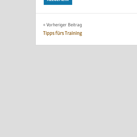
Beitragsnavigation
Vorheriger Beitrag
Tipps fürs Training