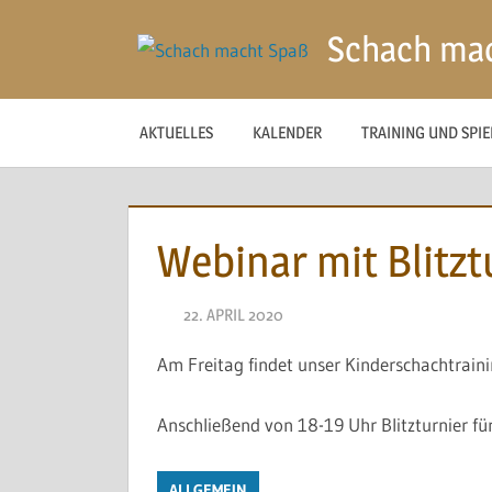
Zum
Schach ma
Inhalt
springen
AKTUELLES
KALENDER
TRAINING UND SPI
Webinar mit Blitzt
22. APRIL 2020
NAEGELE
Am Freitag findet unser Kinderschachtrain
Anschließend von 18-19 Uhr Blitzturnier für
ALLGEMEIN