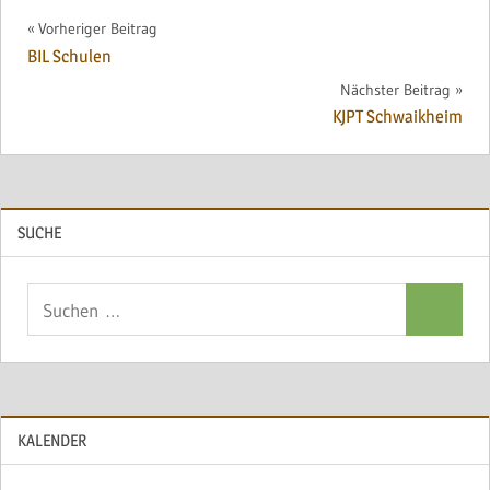
Beitragsnavigation
Vorheriger Beitrag
BIL Schulen
Nächster Beitrag
KJPT Schwaikheim
SUCHE
Suchen
Suchen
nach:
KALENDER