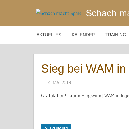
Zum
Schach m
Inhalt
springen
AKTUELLES
KALENDER
TRAINING 
Sieg bei WAM in
4. MAI 2019
NAEGELE
Gratulation! Laurin H. gewinnt WAM in Ing
ALLGEMEIN