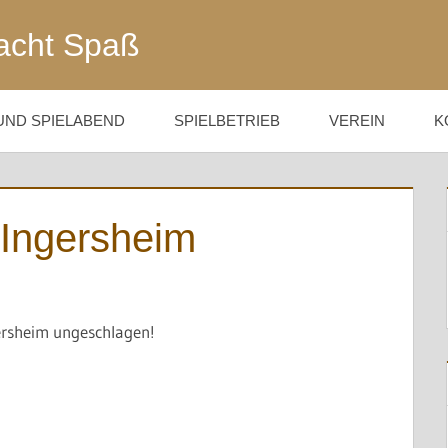
acht Spaß
UND SPIELABEND
SPIELBETRIEB
VEREIN
K
 Ingersheim
ersheim ungeschlagen!