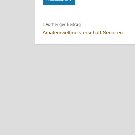
Beitragsnavigation
Vorheriger Beitrag
Amateurweltmeisterschaft Senioren