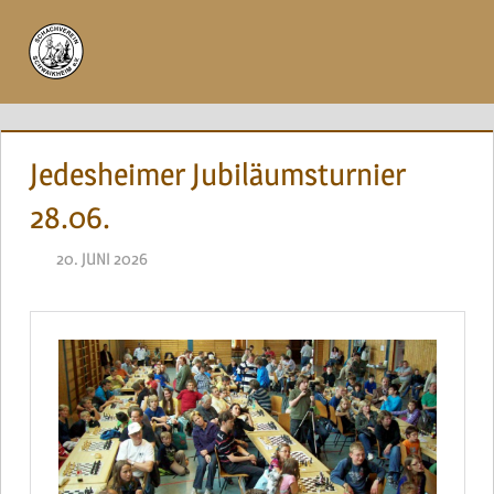
Zum
Inhalt
Menü
springen
Jedesheimer Jubiläumsturnier
28.06.
20. JUNI 2026
NAEGELE