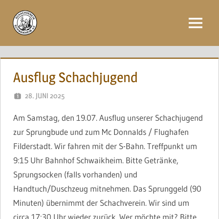
Zum
Inhalt
Menü
springen
Ausflug Schachjugend
28. JUNI 2025
NAEGELE
Am Samstag, den 19.07. Ausflug unserer Schachjugend
zur Sprungbude und zum Mc Donnalds / Flughafen
Filderstadt. Wir fahren mit der S-Bahn. Treffpunkt um
9:15 Uhr Bahnhof Schwaikheim. Bitte Getränke,
Sprungsocken (falls vorhanden) und
Handtuch/Duschzeug mitnehmen. Das Sprunggeld (90
Minuten) übernimmt der Schachverein. Wir sind um
circa 17:30 Uhr wieder zurück. Wer möchte mit? Bitte