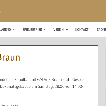
ß
ELABEND
SPIELBETRIEB
VEREIN
KONTAKT
SPON
Braun
det ein Simultan mit GM Arik Braun statt. Gespielt
 Dekanatsgebäude
am
Samstag, 28.06.
von
14.00-
g@svw.info
.