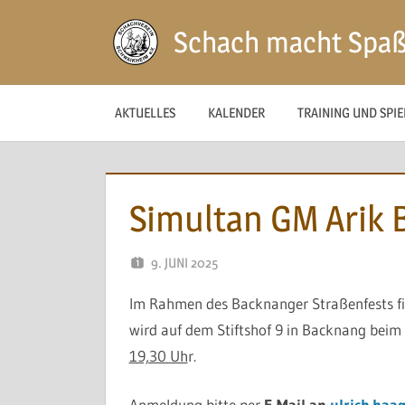
Zum
Schach macht Spa
Inhalt
springen
AKTUELLES
KALENDER
TRAINING UND SPI
Simultan GM Arik 
9. JUNI 2025
NAEGELE
Im Rahmen des Backnanger Straßenfests fin
wird auf dem
Stiftshof 9
in
Backnang beim
19,30 Uh
r.
Anmeldung bitte per
E-Mail an
ulrich.haa