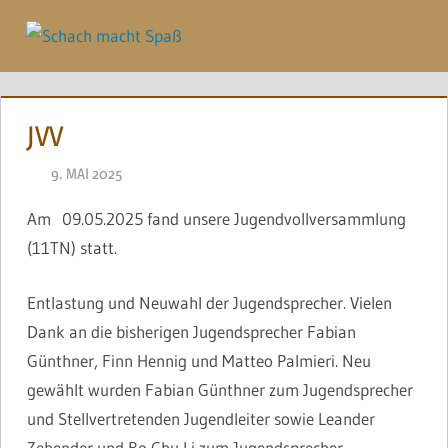
Zum
Inhalt
Menü
springen
JVV
9. MAI 2025
NAEGELE
Am 09.05.2025 fand unsere Jugendvollversammlung
(11TN) statt.
Entlastung und Neuwahl der Jugendsprecher. Vielen
Dank an die bisherigen Jugendsprecher Fabian
Günthner, Finn Hennig und Matteo Palmieri. Neu
gewählt wurden Fabian Günthner zum Jugendsprecher
und Stellvertretenden Jugendleiter sowie Leander
Zehender und Bo Chu Li zum Jugendsprecher.