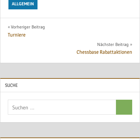
ALLGEMEIN
Beitragsnavigation
Vorheriger Beitrag
Turniere
Nächster Beitrag
Chessbase Rabattaktionen
SUCHE
Suchen
Suchen
nach: