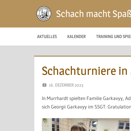
Zum
Schach macht Spa
Inhalt
springen
AKTUELLES
KALENDER
TRAINING UND SPI
Schachturniere in
16. DEZEMBER 2023
NAEGELE
In Murrhardt spielten Familie Garkavyy, Ad
sich Georgii Garkavyy im SSGT. Gratulation