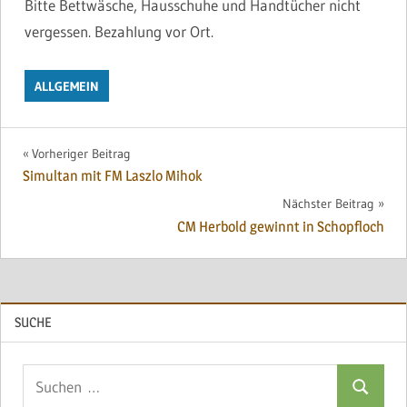
Bitte Bettwäsche, Hausschuhe und Handtücher nicht
vergessen. Bezahlung vor Ort.
ALLGEMEIN
Beitragsnavigation
Vorheriger Beitrag
Simultan mit FM Laszlo Mihok
Nächster Beitrag
CM Herbold gewinnt in Schopfloch
SUCHE
Suchen
Suchen
nach: