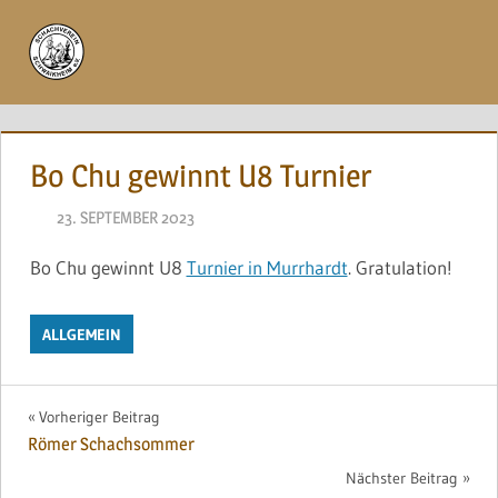
Zum
Inhalt
Menü
springen
Bo Chu gewinnt U8 Turnier
23. SEPTEMBER 2023
NAEGELE
Bo Chu gewinnt U8
Turnier in Murrhardt
. Gratulation!
ALLGEMEIN
Beitragsnavigation
Vorheriger Beitrag
Römer Schachsommer
Nächster Beitrag